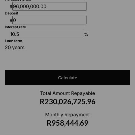
R
Deposit
R
Interest rate
%
Loan term
20 years
Calculate
Total Amount Repayable
R230,026,725.96
Monthly Repayment
R958,444.69