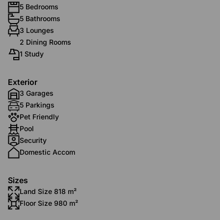
5 Bedrooms
5 Bathrooms
3 Lounges
2 Dining Rooms
1 Study
Exterior
3 Garages
5 Parkings
Pet Friendly
Pool
Security
Domestic Accom
Sizes
Land Size 818 m²
Floor Size 980 m²