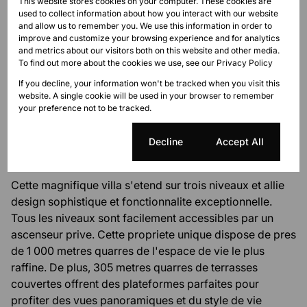
This website stores cookies on your computer. These cookies are
used to collect information about how you interact with our website
----
and allow us to remember you. We use this information in order to
improve and customize your browsing experience and for analytics
and metrics about our visitors both on this website and other media.
Incarnation du style de vie luxueux
To find out more about the cookies we use, see our
Privacy Policy
If you decline, your information won't be tracked when you visit this
Decouvrez une elegance incomparable et un luxe
website. A single cookie will be used in your browser to remember
epoustouflant dans cette villa extraordinaire qui offre
your preference not to be tracked.
bien plus que des vues panoramiques a couper le
souffle sur l'ocean Atlantique et les montagnes
Cookie settings
Decline
Accept All
majestueuses.
Cette magnifique villa s'etend sur trois niveaux et allie
design sophistique et fonctionnalite exceptionnelle.
Tous les niveaux sont facilement accessibles par un
ascenseur prive. Cette propriete unique dispose de pres
de 1 000 metres quarres de l'espace de vie le plus
raffine. De plus, 305 metres quarres de terrasses
couvertes offrent des plateformes parfaites pour
profiter des vues panoramiques et du style de vie