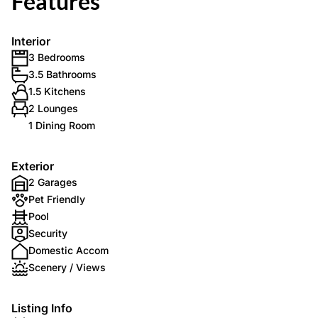
Features
Interior
3 Bedrooms
3.5 Bathrooms
1.5 Kitchens
2 Lounges
1 Dining Room
Exterior
2 Garages
Pet Friendly
Pool
Security
Domestic Accom
Scenery / Views
Listing Info